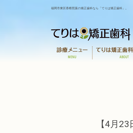
福岡市東区香椎照葉の矯正歯科なら「てりは矯正歯科」。
【4月2