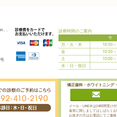
科」。
診療時間のご案内
午 
月・火・木
10:30～
金
10:30～
土
10:00～
0号
水・日・祝日
矯正歯科・ホワイトニング
メール・LINE＠は24時間受け
返答に関しましてはしばらくお
お急ぎの方はお電話にてご連絡