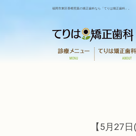
福岡市東区香椎照葉の矯正歯科なら「てりは矯正歯科」。
【5月27