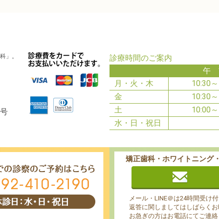
科」。
診療時間のご案内
午 
月・火・木
10:30～
金
10:30～
土
10:00～
0号
水・日・祝日
矯正歯科・ホワイトニング
メール・LINE＠は24時間受け
返答に関しましてはしばらくお
お急ぎの方はお電話にてご連絡